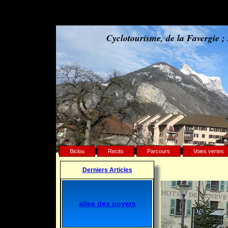
Cyclotourisme, de la Favergie 
Biclou
Recits
Parcours
Voies vertes
Derniers Articles
allee des noyers