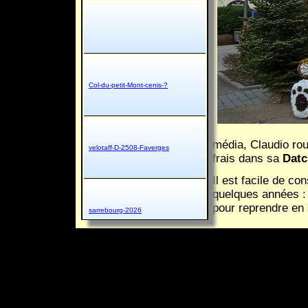
Col-du-petit-Mont-cenis-?
média, Claudio rou
velotaff-D-2508-Faverges
frais dans sa
Datc
Il est facile de c
quelques années : b
pour reprendre en
sarrebourg-2026
Et pour paraphrase
des phrases
Bien entendu le ré
prévisibles
, (pas 
constate,
sauf nos